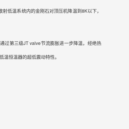
散射低温系统内的金刚石对顶压机降温到8K以下，
第三级JT valve节流膨胀进一步降温，经绝热
显微低温恒温器的超低震动特性。