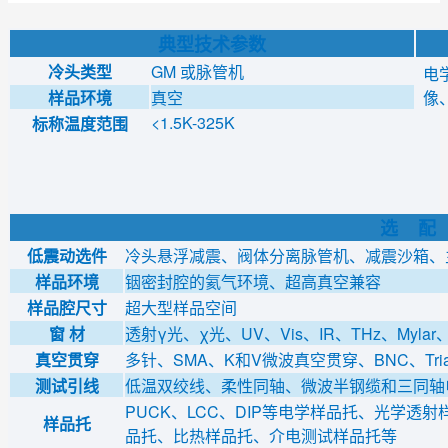
典型技术参数
冷头类型
GM 或脉管机
电
样品环境
真空
像
<1.5K-325K
标称温度范围
选 配
低震动选件
冷头悬浮减震、阀体分离脉管机、减震沙箱、
样品环境
铟密封腔的氦气环境、超高真空兼容
样品腔尺寸
超大型样品空间
窗 材
透射γ光、χ光、UV、Vis、IR、THz、Mylar
真空贯穿
多针、SMA、K和V微波真空贯穿、BNC、Tr
测试引线
低温双绞线、柔性同轴、微波半钢缆和三同轴
PUCK、LCC、DIP等电学样品托、光学
样品托
品托、比热样品托、介电测试样品托等