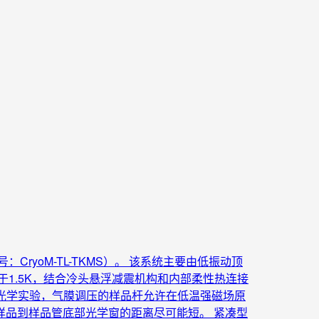
yoM-TL-TKMS）。 该系统主要由低振动顶
1.5K，结合冷头悬浮减震机构和内部柔性热连接
于光学实验，气膜调压的样品杆允许在低温强磁场原
品到样品管底部光学窗的距离尽可能短。 紧凑型