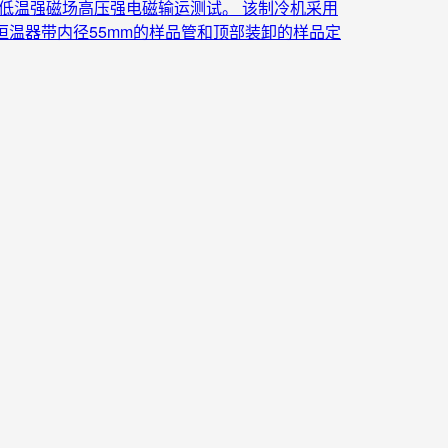
于低温强磁场高压强电磁输运测试。 该制冷机采用
温。 该恒温器带内径55mm的样品管和顶部装卸的样品定