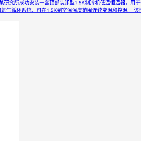
某研究所成功安装一套顶部装卸型1.5K制冷机低温恒温器，用
lve节流技术和氦气循环系统，可在1.5K到室温温度范围连续变温和控