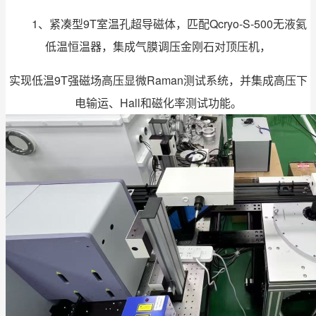
1、紧凑型9T室温孔超导磁体，匹配Qcryo-S-500无液氦
低温恒温器，集成气膜调压金刚石对顶压机，
实现低温9T强磁场高压显微Raman测试系统，并集成高压下
电输运、Hall和磁化率测试功能。