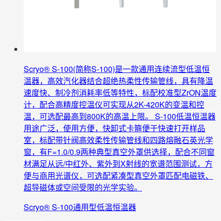
Scryo® S-100(简称S-100)是一款通用连续流型低温恒
温器，高效汽化器结合超绝热柔性传输管线，具有降温
速度快、制冷剂消耗率低等特性，标配校准型ZrON温度
计，配合高精度控温仪可实现从2K-420K的变温和控
温，可选配最高到800K的高温上限。 S-100低温恒温器
用途广泛，使用方便，快卸式卡箍便于快速打开样品
室，标配带针阀高效柔性传输管线和四路熔融石英光学
窗，有F=1.0/0.9两种典型真空外罩供选择，配合不同窗
材满足从远/中红外、紫外到X射线的宽谱范围测试，方
便与商用光谱仪，可选配紧凑型真空外罩匹配电磁铁、
超导磁体或空间受限的光学实验。
Scryo® S-100通用型低温恒温器