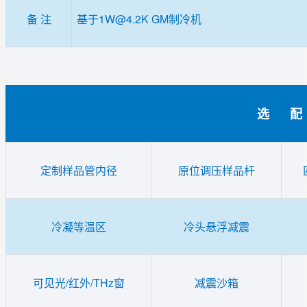
备 注
基于1W@4.2K GM制冷机
选 配
定制样品管内径
原位调压样品杆
冷凝等温区
冷头悬浮减震
可见光/红外/THz窗
减震沙箱