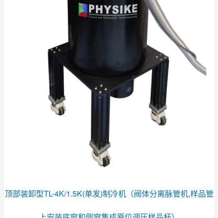
顶部装卸型TL-4K/1.5K(单发)制冷机（
阀体分离脉管机,样品管
上安装底窗和侧窗集成原位调压样品杆
）