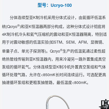
型号：Ucryo-100
分体连续型亚K制冷机采用分体式设计，由氦循环低温系
®
统(Qcryo
)和亚K恒温器两部分构成，这种分体式设计彻底将
4K制冷机冷头和氦气压缩机的震动和亚K恒温器隔离，特别适
用于对震动敏感的低温实验(如STM、SEM、AFM、显微镜、
®
单量子点、单光子探测等)。Qcryo
生产的低温氦通过柔性超
绝热管线传输到亚K恒温器内，用来冷凝另一路外置集成真空
泵组的循环氦气。分体连续型亚K制冷机外置真空泵组和气体
循环处理气路，允许在<850mK长时间连续运行。可选配更高
抽速循环泵组和更粗泵抽管路，最低温度<800mK。