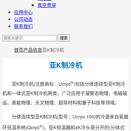
真空贯穿
应用中心
公司动态
联系我们
搜索
首页
产品信息
亚K制冷机
亚K制冷机
®
亚K制冷机(注册商标：Ucryo
)包括分体连续型亚K制冷
机和一体式亚K制冷机两类，广泛应用于凝聚态物理、电磁输
运、高能物理、天文物理、超导材料和量子科技等领域。
分体连续型亚K制冷机(型号：Ucryo-100)的冷源来自氦循
®
环低温系统(Qcryo
)，亚K恒温器和4K冷头是分开的(分体式