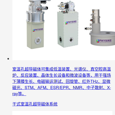
室温孔超导磁体可集成低温装置、光谱仪、真空腔高温
炉、反应装置、晶体生长设备和微波设备等，用于强场
下薄膜生长、电磁输运测试、回旋管、红外THz、显微
磁光、STM、AFM、ESR/EPR、NMR、中子散射、X-
ray等。
干式室温孔超导磁体系统