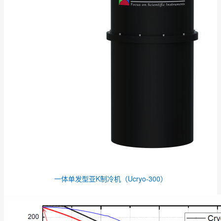
一体单发型亚K制冷机（Ucryo-300）