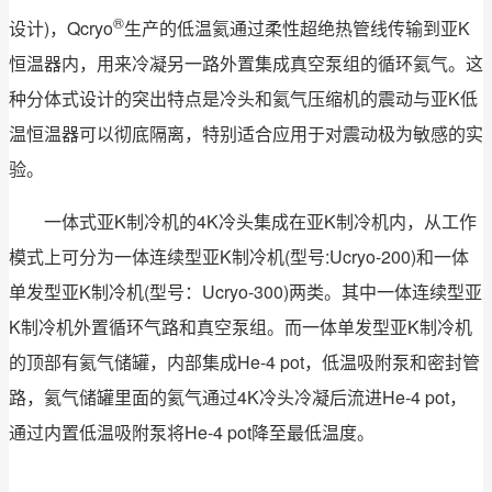
®
设计)，Qcryo
生产的低温氦通过柔性超绝热管线传输到亚K
恒温器内，用来冷凝另一路外置集成真空泵组的循环氦气。这
种分体式设计的突出特点是冷头和氦气压缩机的震动与亚K低
温恒温器可以彻底隔离，特别适合应用于对震动极为敏感的实
验。
一体式亚K制冷机的4K冷头集成在亚K制冷机内，从工作
模式上可分为一体连续型亚K制冷机(型号:Ucryo-200)和一体
单发型亚K制冷机(型号：Ucryo-300)两类。其中一体连续型亚
K制冷机外置循环气路和真空泵组。而一体单发型亚K制冷机
的顶部有氦气储罐，内部集成He-4 pot，低温吸附泵和密封管
路，氦气储罐里面的氦气通过4K冷头冷凝后流进He-4 pot，
通过内置低温吸附泵将He-4 pot降至最低温度。