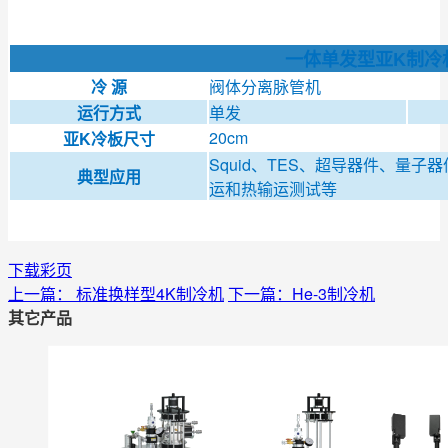
一体单发型亚K制冷
冷 源
阀体分离脉管机
运行方式
单发
20cm
亚K冷板尺寸
Squid、TES、超导器件、量
典型应用
运和热输运测试等
下载彩页
上一篇： 标准换样型4K制冷机
下一篇：He-3制冷机
其它产品