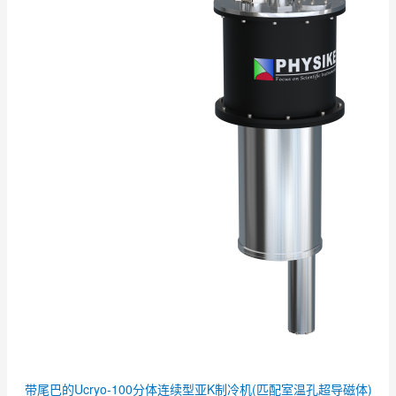
带尾巴的Ucryo-100分体连续型亚K制冷机(匹配室温孔超导磁体)