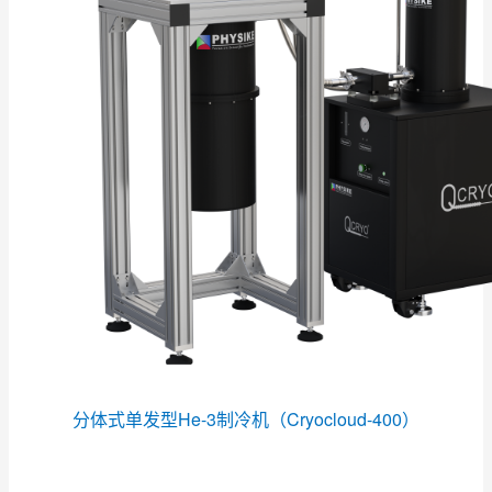
分体式单发型He-3制冷机（Cryocloud-400
）