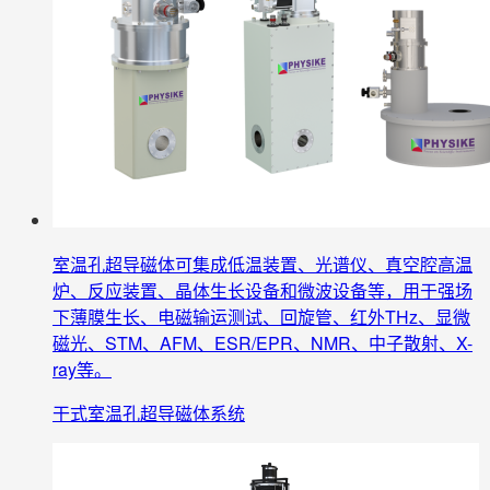
室温孔超导磁体可集成低温装置、光谱仪、真空腔高温
炉、反应装置、晶体生长设备和微波设备等，用于强场
下薄膜生长、电磁输运测试、回旋管、红外THz、显微
磁光、STM、AFM、ESR/EPR、NMR、中子散射、X-
ray等。
干式室温孔超导磁体系统