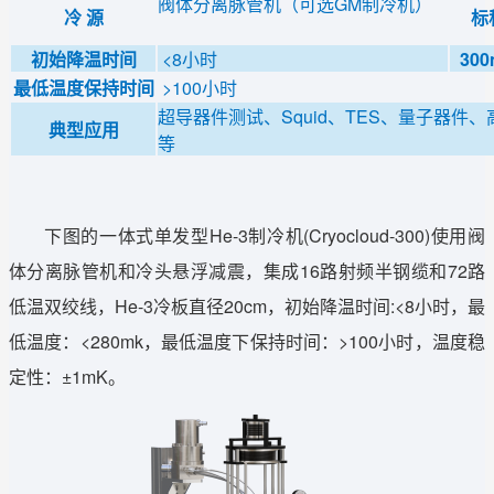
阀体分离脉管机（可选GM制冷机）
冷 源
标
初始降温时间
<8小时
30
最低温度保持时间
>100小时
超导器件测试、Squid、TES、量子器件
典型应用
等
下图的一体式单发型He-3制冷机(Cryocloud-300)使用阀
体分离脉管机和冷头悬浮减震，集成16路射频半钢缆和72路
低温双绞线，He-3冷板直径20cm，初始降温时间:<8小时，最
低温度：<280mk，最低温度下保持时间：>100小时，温度稳
定性：±1mK。