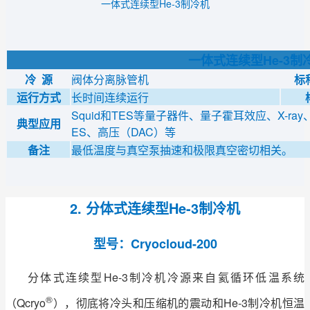
一体式连续型He-3制冷机
一体式连续型He-3
冷 源
阀体分离脉管机
标
运行方式
长时间连续运行
Squid和TES等量子器件、量子霍耳效应、X-ray、中
典型应用
ES、高压（DAC）等
备注
最低温度与真空泵抽速和极限真空密切相关。
2. 分体式连续型He-3制冷机
型号：Cryocloud-200
分体式连续型He-3制冷机冷源来自氦循环低温系统
®
（Qcryo
），彻底将冷头和压缩机的震动和He-3制冷机恒温